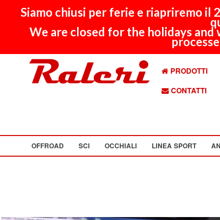
Siamo chiusi per ferie e riapriremo il
q
We are closed for the holidays and 
processed
PRODOTTI
CONTATTI
OFFROAD
SCI
OCCHIALI
LINEA SPORT
AN