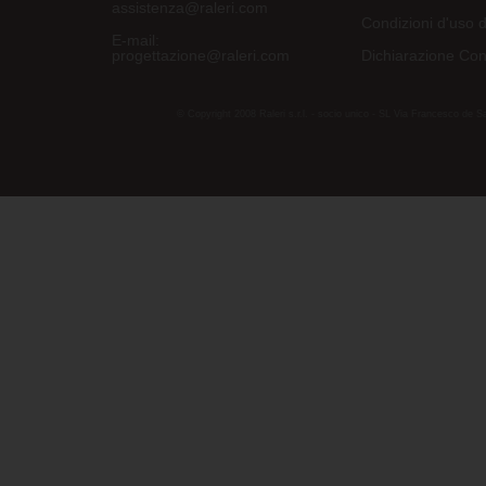
assistenza@raleri.com
Condizioni d'uso d
E-mail:
progettazione@raleri.com
Dichiarazione Con
© Copyright 2008 Raleri s.r.l. - socio unico - SL Via Francesco de