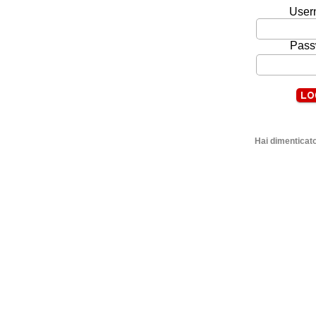
User
Pass
Hai dimenticato