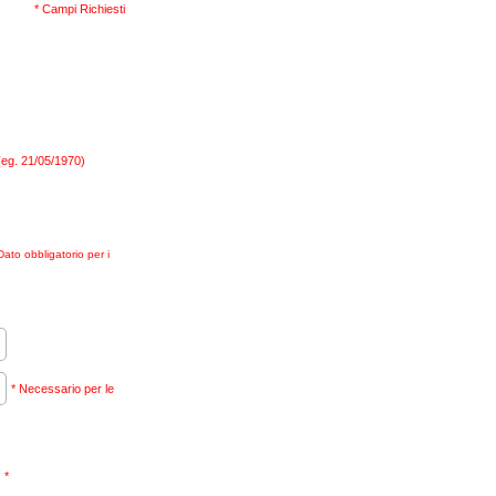
* Campi Richiesti
(eg. 21/05/1970)
Dato obbligatorio per i
* Necessario per le
*