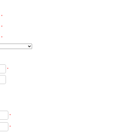
*
*
*
*
*
*