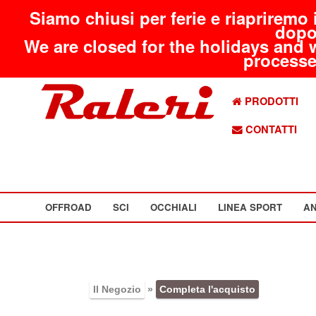
Siamo chiusi per ferie e riapriremo 
dopo
We are closed for the holidays and 
processed
PRODOTTI
CONTATTI
OFFROAD
SCI
OCCHIALI
LINEA SPORT
AN
Il Negozio
»
Completa l'acquisto