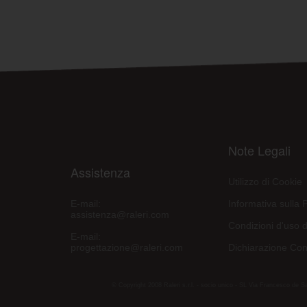
Note Legali
Assistenza
Utilizzo di Cookie
E-mail:
Informativa sulla 
assistenza@raleri.com
Condizioni d'uso d
E-mail:
progettazione@raleri.com
Dichiarazione Con
© Copyright 2008 Raleri s.r.l. - socio unico - SL Via Francesco de