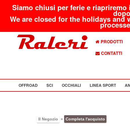
Siamo chiusi per ferie e riapriremo 
dopo
We are closed for the holidays and 
processed
PRODOTTI
CONTATTI
OFFROAD
SCI
OCCHIALI
LINEA SPORT
AN
Il Negozio
»
Completa l'acquisto