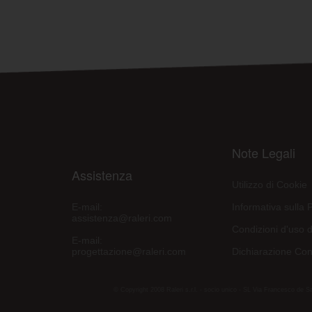
Note Legali
Assistenza
Utilizzo di Cookie
E-mail:
Informativa sulla 
assistenza@raleri.com
Condizioni d'uso d
E-mail:
progettazione@raleri.com
Dichiarazione Con
© Copyright 2008 Raleri s.r.l. - socio unico - SL Via Francesco de