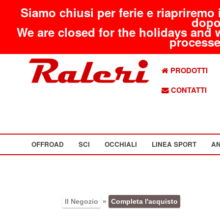
Siamo chiusi per ferie e riapriremo 
dopo
We are closed for the holidays and 
processed
PRODOTTI
CONTATTI
OFFROAD
SCI
OCCHIALI
LINEA SPORT
AN
Il Negozio
»
Completa l'acquisto