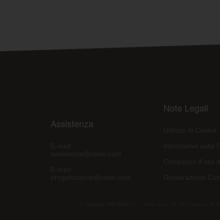
Note Legali
Assistenza
Utilizzo di Cookie
E-mail:
Informativa sulla 
assistenza@raleri.com
Condizioni d'uso d
E-mail:
progettazione@raleri.com
Dichiarazione Con
© Copyright 2008 Raleri s.r.l. - socio unico - SL Via Francesco de