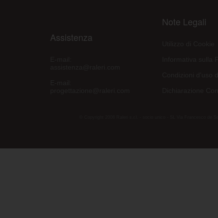
Note Legali
Assistenza
Utilizzo di Cookie
E-mail:
Informativa sulla 
assistenza@raleri.com
Condizioni d'uso d
E-mail:
progettazione@raleri.com
Dichiarazione Con
© Copyright 2008 Raleri s.r.l. - socio unico - SL Via Francesco de