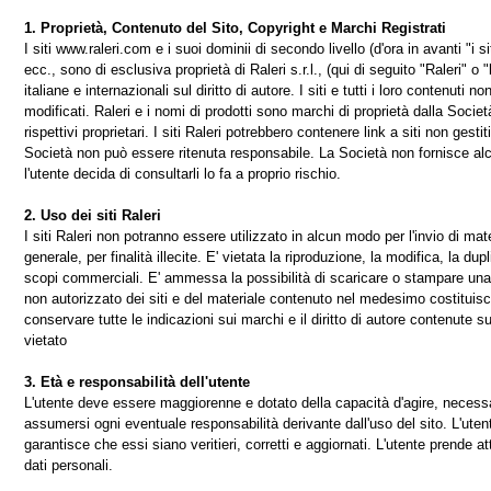
1. Proprietà, Contenuto del Sito, Copyright e Marchi Registrati
I siti www.raleri.com e i suoi dominii di secondo livello (d'ora in avanti "i siti
ecc., sono di esclusiva proprietà di Raleri s.r.l., (qui di seguito "Raleri" o 
italiane e internazionali sul diritto di autore. I siti e tutti i loro contenuti 
modificati. Raleri e i nomi di prodotti sono marchi di proprietà dalla Società
rispettivi proprietari. I siti Raleri potrebbero contenere link a siti non gest
Società non può essere ritenuta responsabile. La Società non fornisce alc
l'utente decida di consultarli lo fa a proprio rischio.
2. Uso dei siti Raleri
I siti Raleri non potranno essere utilizzato in alcun modo per l'invio di ma
generale, per finalità illecite. E' vietata la riproduzione, la modifica, la d
scopi commerciali. E' ammessa la possibilità di scaricare o stampare una c
non autorizzato dei siti e del materiale contenuto nel medesimo costituisce 
conservare tutte le indicazioni sui marchi e il diritto di autore contenute su
vietato
3. Età e responsabilità dell'utente
L'utente deve essere maggiorenne e dotato della capacità d'agire, necessar
assumersi ogni eventuale responsabilità derivante dall'uso del sito. L'utent
garantisce che essi siano veritieri, corretti e aggiornati. L'utente prende at
dati personali.