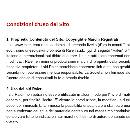
Condizioni d'Uso del Sito
1. Proprietà, Contenuto del Sito, Copyright e Marchi Registrati
I siti www.raleri.com e i suoi dominii di secondo livello (d'ora in avanti "i siti
ecc., sono di esclusiva proprietà di Raleri s.r.l., (qui di seguito "Raleri" o 
italiane e internazionali sul diritto di autore. I siti e tutti i loro contenuti 
modificati. Raleri e i nomi di prodotti sono marchi di proprietà dalla Società
rispettivi proprietari. I siti Raleri potrebbero contenere link a siti non gest
Società non può essere ritenuta responsabile. La Società non fornisce alc
l'utente decida di consultarli lo fa a proprio rischio.
2. Uso dei siti Raleri
I siti Raleri non potranno essere utilizzato in alcun modo per l'invio di ma
generale, per finalità illecite. E' vietata la riproduzione, la modifica, la d
scopi commerciali. E' ammessa la possibilità di scaricare o stampare una c
non autorizzato dei siti e del materiale contenuto nel medesimo costituisce 
conservare tutte le indicazioni sui marchi e il diritto di autore contenute su
vietato