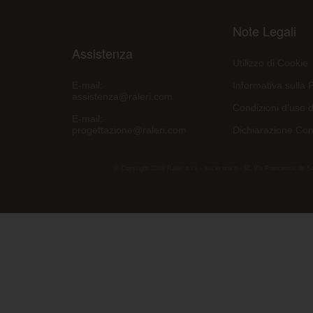
Note Legali
Assistenza
Utilizzo di Cookie
E-mail:
Informativa sulla 
assistenza@raleri.com
Condizioni d'uso d
E-mail:
progettazione@raleri.com
Dichiarazione Con
© Copyright 2008 Raleri s.r.l. - socio unico - SL Via Francesco de