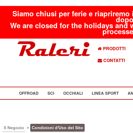
Siamo chiusi per ferie e riapriremo 
dopo
We are closed for the holidays and 
processed
PRODOTTI
CONTATTI
OFFROAD
SCI
OCCHIALI
LINEA SPORT
AN
Il Negozio
»
Condizioni d'Uso del Sito