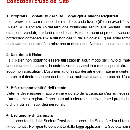
Condizioni d'Uso del Sito
1. Proprietà, Contenuto del Sito, Copyright e Marchi Registrati
I siti www.raleri.com e i suoi dominii di secondo livello (d'ora in avanti "i sit
"Raleri" o "la società") o dei terzi che forniscono servizi alla Società. Essi 
distribuiti, venduti, trasferiti o modificati. Raleri e i nomi di prodotti sono 
potrebbero contenere link a siti non gestiti dalla Società, i quali sono fo
qualsiasi responsabilità in relazione ai medesimi. Nel caso in cui l'utente de
2. Uso dei siti Raleri
I siti Raleri non potranno essere utilizzato in alcun modo per l'invio di mat
la duplicazione, la copia, la distribuzione, la vendita o comunque lo sfrut
scopi non speculativi. L'uso non autorizzato dei siti e del materiale conten
marchi e il diritto di autore contenute sui materiali scaricati o copiati. L'us
3. Età e responsabilità dell'utente
L'utente deve essere maggiorenne e dotato della capacità d'agire, necessari
L'utente che si registra è obbligato ad indicare esclusivamente i propri dat
o di chi utilizzi i suoi dati personali.
4. Esclusione di Garanzia
I siti sono forniti dalla Società "così come sono". La Società e i suoi fornit
ivi contenuti. Per quanto consentito dalle leggi applicabili, la Società non 