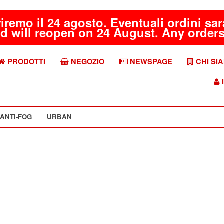
riremo il 24 agosto. Eventuali ordini s
d will reopen on 24 August. Any orders 
PRODOTTI
NEGOZIO
NEWSPAGE
CHI SI
I
ANTI-FOG
URBAN