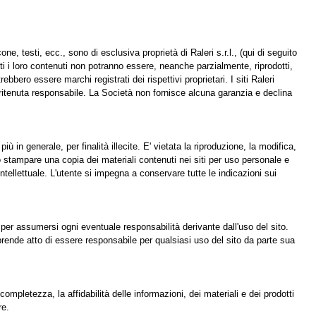
icone, testi, ecc., sono di esclusiva proprietà di Raleri s.r.l., (qui di seguito
 tutti i loro contenuti non potranno essere, neanche parzialmente, riprodotti,
rebbero essere marchi registrati dei rispettivi proprietari. I siti Raleri
e ritenuta responsabile. La Società non fornisce alcuna garanzia e declina
 in generale, per finalità illecite. E' vietata la riproduzione, la modifica,
o stampare una copia dei materiali contenuti nei siti per uso personale e
ntellettuale. L'utente si impegna a conservare tutte le indicazioni sui
 per assumersi ogni eventuale responsabilità derivante dall'uso del sito.
e prende atto di essere responsabile per qualsiasi uso del sito da parte sua
completezza, la affidabilità delle informazioni, dei materiali e dei prodotti
re.