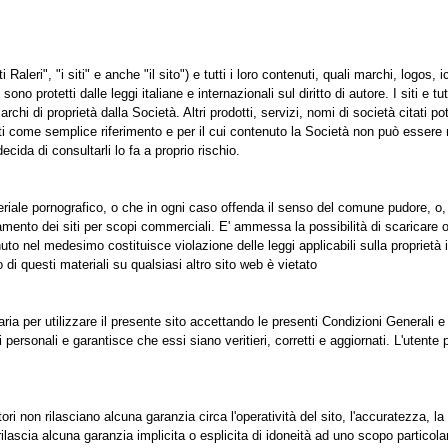
i Raleri", "i siti" e anche "il sito") e tutti i loro contenuti, quali marchi, logos, 
sono protetti dalle leggi italiane e internazionali sul diritto di autore. I siti e
marchi di proprietà dalla Società. Altri prodotti, servizi, nomi di società citati pot
rniti come semplice riferimento e per il cui contenuto la Società non può esser
cida di consultarli lo fa a proprio rischio.
eriale pornografico, o che in ogni caso offenda il senso del comune pudore, o, più
tamento dei siti per scopi commerciali. E' ammessa la possibilità di scaricare 
uto nel medesimo costituisce violazione delle leggi applicabili sulla proprietà i
o di questi materiali su qualsiasi altro sito web è vietato
a per utilizzare il presente sito accettando le presenti Condizioni Generali e
i personali e garantisce che essi siano veritieri, corretti e aggiornati. L'utent
ori non rilasciano alcuna garanzia circa l'operatività del sito, l'accuratezza, la 
rilascia alcuna garanzia implicita o esplicita di idoneità ad uno scopo particola