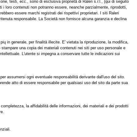
icone, testi, ecc., sono di esclusiva proprietā di Raleri s.r.l., (qui di seguito
 tutti i loro contenuti non potranno essere, neanche parzialmente, riprodotti,
rebbero essere marchi registrati dei rispettivi proprietari. I siti Raleri
e ritenuta responsabile. La Societā non fornisce alcuna garanzia e declina
 in generale, per finalitā illecite. E' vietata la riproduzione, la modifica,
o stampare una copia dei materiali contenuti nei siti per uso personale e
ntellettuale. L'utente si impegna a conservare tutte le indicazioni sui
 per assumersi ogni eventuale responsabilitā derivante dall'uso del sito.
e prende atto di essere responsabile per qualsiasi uso del sito da parte sua
 completezza, la affidabilitā delle informazioni, dei materiali e dei prodotti
re.
nziali.