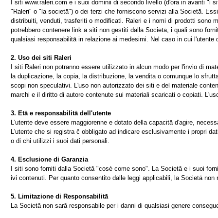
I siti www.raleri.com e i suoi dominii di secondo livello (d'ora in avanti "i sit
"Raleri" o "la societā") o dei terzi che forniscono servizi alla Societā. Essi 
distribuiti, venduti, trasferiti o modificati. Raleri e i nomi di prodotti sono 
potrebbero contenere link a siti non gestiti dalla Societā, i quali sono fo
qualsiasi responsabilitā in relazione ai medesimi. Nel caso in cui l'utente de
2. Uso dei siti Raleri
I siti Raleri non potranno essere utilizzato in alcun modo per l'invio di mat
la duplicazione, la copia, la distribuzione, la vendita o comunque lo sfrut
scopi non speculativi. L'uso non autorizzato dei siti e del materiale conten
marchi e il diritto di autore contenute sui materiali scaricati o copiati. L'us
3. Etā e responsabilitā dell'utente
L'utente deve essere maggiorenne e dotato della capacitā d'agire, necessari
L'utente che si registra č obbligato ad indicare esclusivamente i propri dat
o di chi utilizzi i suoi dati personali.
4. Esclusione di Garanzia
I siti sono forniti dalla Societā "cosė come sono". La Societā e i suoi fornit
ivi contenuti. Per quanto consentito dalle leggi applicabili, la Societā non 
5. Limitazione di Responsabilitā
La Societā non sarā responsabile per i danni di qualsiasi genere conseguenti 