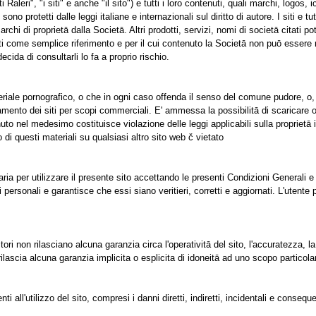
i Raleri", "i siti" e anche "il sito") e tutti i loro contenuti, quali marchi, logos, 
sono protetti dalle leggi italiane e internazionali sul diritto di autore. I siti e
marchi di proprietā dalla Societā. Altri prodotti, servizi, nomi di societā citati pot
rniti come semplice riferimento e per il cui contenuto la Societā non puō esser
cida di consultarli lo fa a proprio rischio.
eriale pornografico, o che in ogni caso offenda il senso del comune pudore, o, pių
tamento dei siti per scopi commerciali. E' ammessa la possibilitā di scaricare 
uto nel medesimo costituisce violazione delle leggi applicabili sulla proprietā i
o di questi materiali su qualsiasi altro sito web č vietato
a per utilizzare il presente sito accettando le presenti Condizioni Generali e
i personali e garantisce che essi siano veritieri, corretti e aggiornati. L'utent
ori non rilasciano alcuna garanzia circa l'operativitā del sito, l'accuratezza, la
rilascia alcuna garanzia implicita o esplicita di idoneitā ad uno scopo particola
all'utilizzo del sito, compresi i danni diretti, indiretti, incidentali e conseque