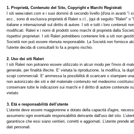
1. Proprietā, Contenuto del Sito, Copyright e Marchi Registrati
I siti www.raleri.com e i suoi dominii di secondo livello (d'ora in avanti "i siti
ecc., sono di esclusiva proprietā di Raleri s.r.l., (qui di seguito "Raleri" o 
italiane e internazionali sul diritto di autore. I siti e tutti i loro contenuti 
modificati. Raleri e i nomi di prodotti sono marchi di proprietā dalla Societā
rispettivi proprietari. I siti Raleri potrebbero contenere link a siti non gest
Societā non puō essere ritenuta responsabile. La Societā non fornisce alc
l'utente decida di consultarli lo fa a proprio rischio.
2. Uso dei siti Raleri
I siti Raleri non potranno essere utilizzato in alcun modo per l'invio di ma
generale, per finalitā illecite. E' vietata la riproduzione, la modifica, la d
scopi commerciali. E' ammessa la possibilitā di scaricare o stampare una c
non autorizzato dei siti e del materiale contenuto nel medesimo costituisce 
conservare tutte le indicazioni sui marchi e il diritto di autore contenute su
vietato
3. Etā e responsabilitā dell'utente
L'utente deve essere maggiorenne e dotato della capacitā d'agire, necessar
assumersi ogni eventuale responsabilitā derivante dall'uso del sito. L'utent
garantisce che essi siano veritieri, corretti e aggiornati. L'utente prende at
dati personali.