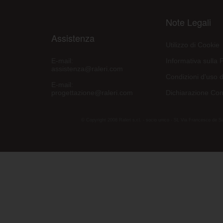
Note Legali
Assistenza
Utilizzo di Cookie
E-mail:
Informativa sulla 
assistenza@raleri.com
Condizioni d'uso d
E-mail:
progettazione@raleri.com
Dichiarazione Con
© Copyright 2008 Raleri s.r.l. - socio unico - SL Via Francesco de