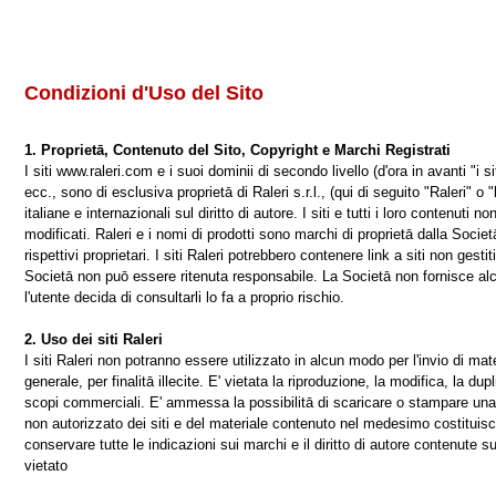
Condizioni d'Uso del Sito
1. Proprietā, Contenuto del Sito, Copyright e Marchi Registrati
I siti www.raleri.com e i suoi dominii di secondo livello (d'ora in avanti "i siti
ecc., sono di esclusiva proprietā di Raleri s.r.l., (qui di seguito "Raleri" o 
italiane e internazionali sul diritto di autore. I siti e tutti i loro contenuti 
modificati. Raleri e i nomi di prodotti sono marchi di proprietā dalla Societā
rispettivi proprietari. I siti Raleri potrebbero contenere link a siti non gest
Societā non puō essere ritenuta responsabile. La Societā non fornisce alc
l'utente decida di consultarli lo fa a proprio rischio.
2. Uso dei siti Raleri
I siti Raleri non potranno essere utilizzato in alcun modo per l'invio di ma
generale, per finalitā illecite. E' vietata la riproduzione, la modifica, la d
scopi commerciali. E' ammessa la possibilitā di scaricare o stampare una c
non autorizzato dei siti e del materiale contenuto nel medesimo costituisce 
conservare tutte le indicazioni sui marchi e il diritto di autore contenute su
vietato