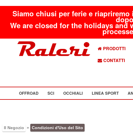
Siamo chiusi per ferie e riapriremo 
dopo
We are closed for the holidays and 
processed
PRODOTTI
CONTATTI
OFFROAD
SCI
OCCHIALI
LINEA SPORT
AN
Il Negozio
»
Condizioni d'Uso del Sito