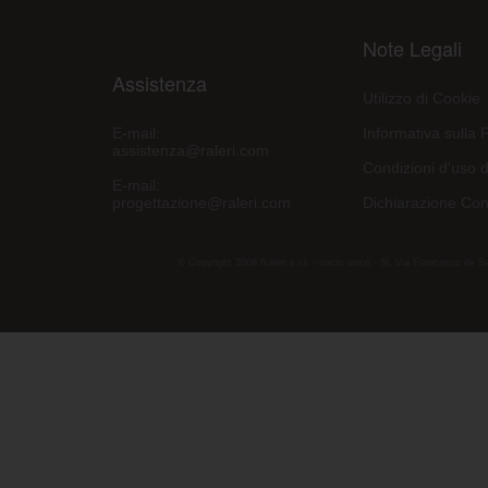
Note Legali
Assistenza
Utilizzo di Cookie
E-mail:
Informativa sulla 
assistenza@raleri.com
Condizioni d'uso d
E-mail:
progettazione@raleri.com
Dichiarazione Con
© Copyright 2008 Raleri s.r.l. - socio unico - SL Via Francesco de