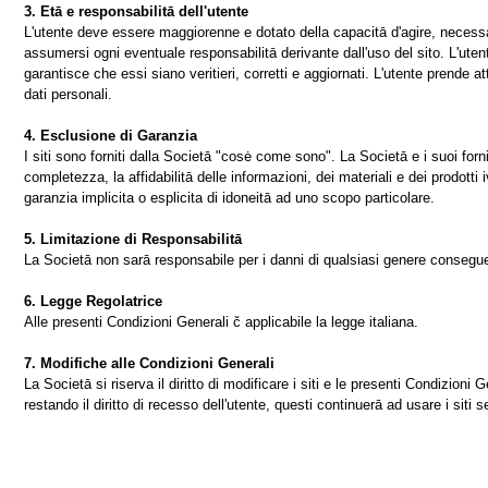
3. Etā e responsabilitā dell'utente
L'utente deve essere maggiorenne e dotato della capacitā d'agire, necessar
assumersi ogni eventuale responsabilitā derivante dall'uso del sito. L'utent
garantisce che essi siano veritieri, corretti e aggiornati. L'utente prende at
dati personali.
4. Esclusione di Garanzia
I siti sono forniti dalla Societā "cosė come sono". La Societā e i suoi fornit
completezza, la affidabilitā delle informazioni, dei materiali e dei prodotti 
garanzia implicita o esplicita di idoneitā ad uno scopo particolare.
5. Limitazione di Responsabilitā
La Societā non sarā responsabile per i danni di qualsiasi genere conseguenti 
6. Legge Regolatrice
Alle presenti Condizioni Generali č applicabile la legge italiana.
7. Modifiche alle Condizioni Generali
La Societā si riserva il diritto di modificare i siti e le presenti Condizio
restando il diritto di recesso dell'utente, questi continuerā ad usare i siti