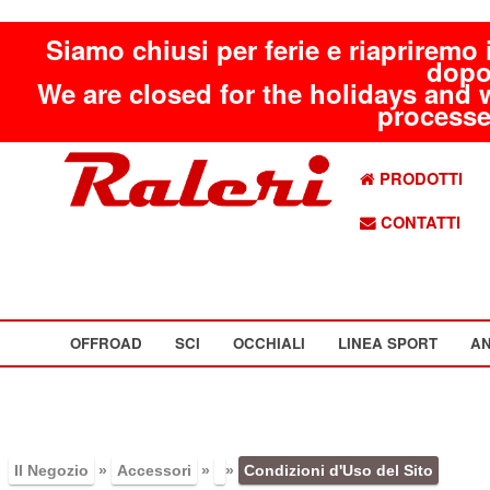
Siamo chiusi per ferie e riapriremo 
dopo
We are closed for the holidays and 
processed
PRODOTTI
CONTATTI
OFFROAD
SCI
OCCHIALI
LINEA SPORT
AN
Il Negozio
»
Accessori
»
»
Condizioni d'Uso del Sito