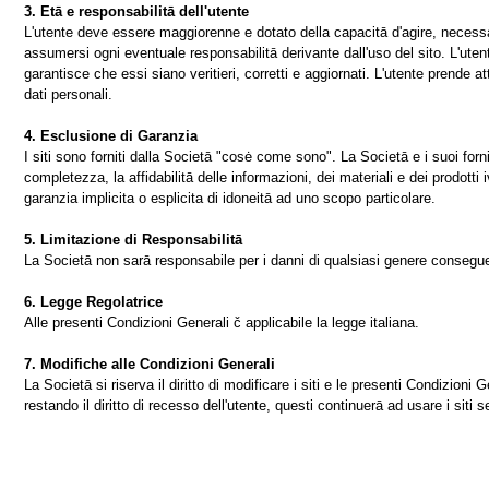
3. Etā e responsabilitā dell'utente
L'utente deve essere maggiorenne e dotato della capacitā d'agire, necessar
assumersi ogni eventuale responsabilitā derivante dall'uso del sito. L'utent
garantisce che essi siano veritieri, corretti e aggiornati. L'utente prende at
dati personali.
4. Esclusione di Garanzia
I siti sono forniti dalla Societā "cosė come sono". La Societā e i suoi fornit
completezza, la affidabilitā delle informazioni, dei materiali e dei prodotti 
garanzia implicita o esplicita di idoneitā ad uno scopo particolare.
5. Limitazione di Responsabilitā
La Societā non sarā responsabile per i danni di qualsiasi genere conseguenti 
6. Legge Regolatrice
Alle presenti Condizioni Generali č applicabile la legge italiana.
7. Modifiche alle Condizioni Generali
La Societā si riserva il diritto di modificare i siti e le presenti Condizio
restando il diritto di recesso dell'utente, questi continuerā ad usare i siti