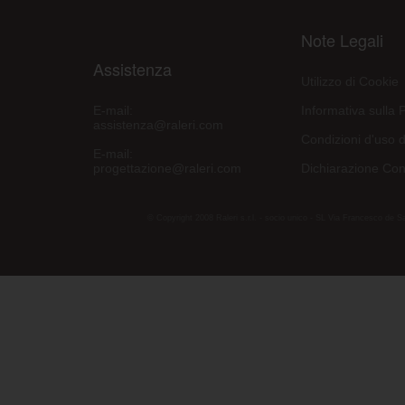
Note Legali
Assistenza
Utilizzo di Cookie
E-mail:
Informativa sulla 
assistenza@raleri.com
Condizioni d'uso d
E-mail:
progettazione@raleri.com
Dichiarazione Con
© Copyright 2008 Raleri s.r.l. - socio unico - SL Via Francesco de