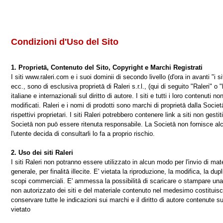
Condizioni d'Uso del Sito
1. Proprietā, Contenuto del Sito, Copyright e Marchi Registrati
I siti www.raleri.com e i suoi dominii di secondo livello (d'ora in avanti "i siti
ecc., sono di esclusiva proprietā di Raleri s.r.l., (qui di seguito "Raleri" o 
italiane e internazionali sul diritto di autore. I siti e tutti i loro contenuti 
modificati. Raleri e i nomi di prodotti sono marchi di proprietā dalla Societā
rispettivi proprietari. I siti Raleri potrebbero contenere link a siti non gest
Societā non puō essere ritenuta responsabile. La Societā non fornisce alc
l'utente decida di consultarli lo fa a proprio rischio.
2. Uso dei siti Raleri
I siti Raleri non potranno essere utilizzato in alcun modo per l'invio di ma
generale, per finalitā illecite. E' vietata la riproduzione, la modifica, la d
scopi commerciali. E' ammessa la possibilitā di scaricare o stampare una c
non autorizzato dei siti e del materiale contenuto nel medesimo costituisce 
conservare tutte le indicazioni sui marchi e il diritto di autore contenute su
vietato