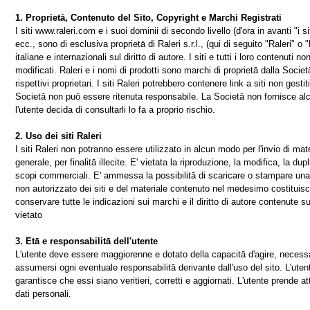
1. Proprietā, Contenuto del Sito, Copyright e Marchi Registrati
I siti www.raleri.com e i suoi dominii di secondo livello (d'ora in avanti "i siti
ecc., sono di esclusiva proprietā di Raleri s.r.l., (qui di seguito "Raleri" o 
italiane e internazionali sul diritto di autore. I siti e tutti i loro contenuti 
modificati. Raleri e i nomi di prodotti sono marchi di proprietā dalla Societā
rispettivi proprietari. I siti Raleri potrebbero contenere link a siti non gest
Societā non puō essere ritenuta responsabile. La Societā non fornisce alc
l'utente decida di consultarli lo fa a proprio rischio.
2. Uso dei siti Raleri
I siti Raleri non potranno essere utilizzato in alcun modo per l'invio di ma
generale, per finalitā illecite. E' vietata la riproduzione, la modifica, la d
scopi commerciali. E' ammessa la possibilitā di scaricare o stampare una c
non autorizzato dei siti e del materiale contenuto nel medesimo costituisce 
conservare tutte le indicazioni sui marchi e il diritto di autore contenute su
vietato
3. Etā e responsabilitā dell'utente
L'utente deve essere maggiorenne e dotato della capacitā d'agire, necessar
assumersi ogni eventuale responsabilitā derivante dall'uso del sito. L'utent
garantisce che essi siano veritieri, corretti e aggiornati. L'utente prende at
dati personali.