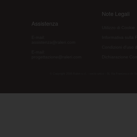
Note Legali
Assistenza
Utilizzo di Cookie
E-mail:
Informativa sulla 
assistenza@raleri.com
Condizioni d'uso d
E-mail:
progettazione@raleri.com
Dichiarazione Con
© Copyright 2008 Raleri s.r.l. - socio unico - SL Via Francesco de