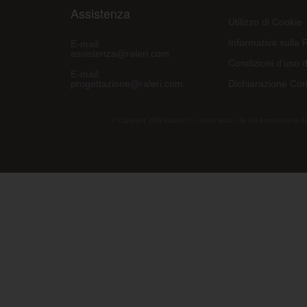
Assistenza
Utilizzo di Cookie
Informativa sulla 
E-mail:
assistenza@raleri.com
Condizioni d'uso d
E-mail:
progettazione@raleri.com
Dichiarazione Con
© Copyright 2008 Raleri s.r.l. - socio unico - SL Via Francesco de