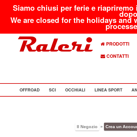
Siamo chiusi per ferie e riapriremo 
dopo
We are closed for the holidays and 
processed
PRODOTTI
CONTATTI
OFFROAD
SCI
OCCHIALI
LINEA SPORT
AN
Il Negozio
»
Crea un Accou