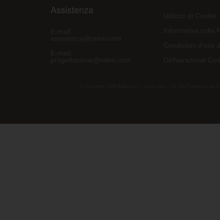
Assistenza
Utilizzo di Cookie
Informativa sulla 
E-mail:
assistenza@raleri.com
Condizioni d'uso d
E-mail:
progettazione@raleri.com
Dichiarazione Con
© Copyright 2008 Raleri s.r.l. - socio unico - SL Via Francesco de