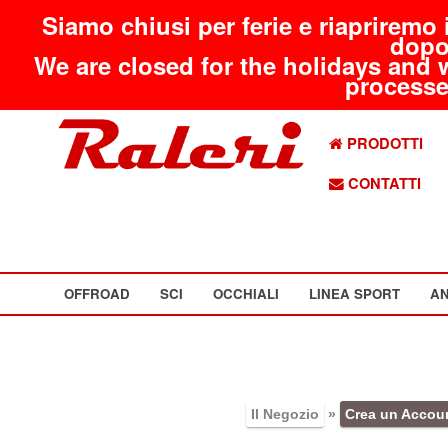
Siamo chiusi per ferie e riapriremo 
dopo
We are closed for the holidays and 
processed
PRODOTTI
CONTATTI
OFFROAD
SCI
OCCHIALI
LINEA SPORT
AN
Il Negozio
»
Crea un Accou