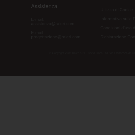
Assistenza
Utilizzo di Cookie
Informativa sulla 
E-mail:
assistenza@raleri.com
Condizioni d'uso d
E-mail:
progettazione@raleri.com
Dichiarazione Con
© Copyright 2008 Raleri s.r.l. - socio unico - SL Via Francesco de