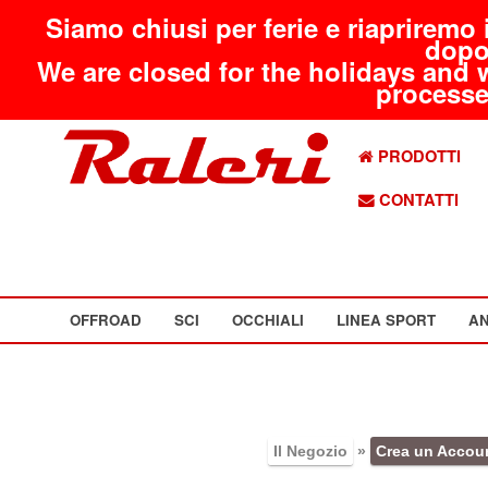
Siamo chiusi per ferie e riapriremo 
dopo
We are closed for the holidays and 
processed
PRODOTTI
CONTATTI
OFFROAD
SCI
OCCHIALI
LINEA SPORT
AN
Il Negozio
»
Crea un Accou