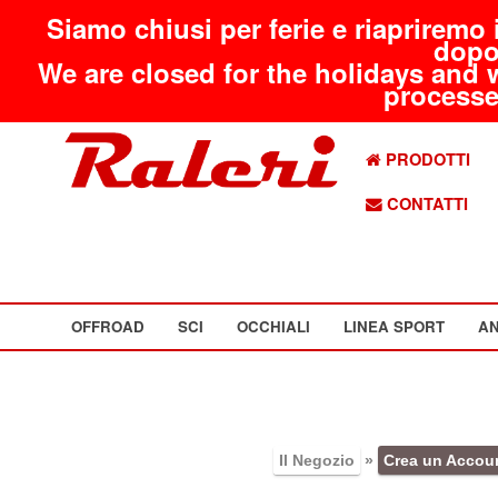
Siamo chiusi per ferie e riapriremo 
dopo
We are closed for the holidays and 
processed
PRODOTTI
CONTATTI
OFFROAD
SCI
OCCHIALI
LINEA SPORT
AN
Il Negozio
»
Crea un Accou