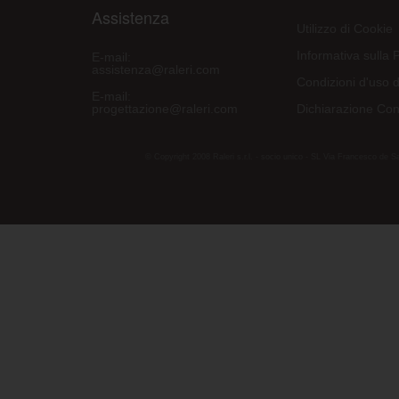
Assistenza
Utilizzo di Cookie
Informativa sulla 
E-mail:
assistenza@raleri.com
Condizioni d'uso d
E-mail:
progettazione@raleri.com
Dichiarazione Con
© Copyright 2008 Raleri s.r.l. - socio unico - SL Via Francesco de