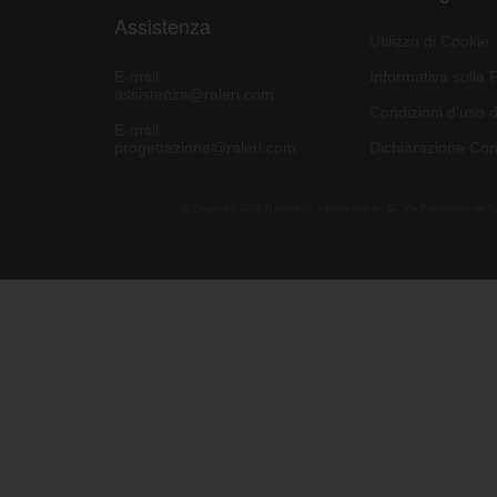
Assistenza
Utilizzo di Cookie
E-mail:
Informativa sulla 
assistenza@raleri.com
Condizioni d'uso d
E-mail:
progettazione@raleri.com
Dichiarazione Con
© Copyright 2008 Raleri s.r.l. - socio unico - SL Via Francesco de