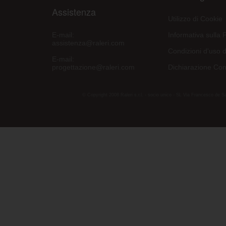
Assistenza
Utilizzo di Cookie
E-mail:
Informativa sulla 
assistenza@raleri.com
Condizioni d'uso d
E-mail:
progettazione@raleri.com
Dichiarazione Con
© Copyright 2008 Raleri s.r.l. - socio unico - SL Via Francesco de