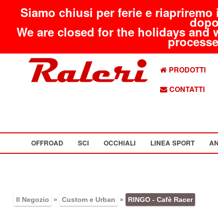
Siamo chiusi per ferie e riapriremo 
dopo
We are closed for the holidays and 
processed
PRODOTTI
CONTATTI
OFFROAD
SCI
OCCHIALI
LINEA SPORT
AN
Il Negozio
»
Custom e Urban
»
RINGO - Cafè Racer