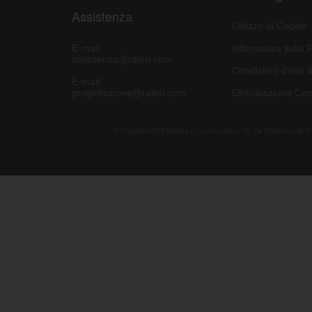
Assistenza
Utilizzo di Cookie
E-mail:
Informativa sulla 
assistenza@raleri.com
Condizioni d'uso d
E-mail:
progettazione@raleri.com
Dichiarazione Con
© Copyright 2008 Raleri s.r.l. - socio unico - SL Via Francesco de