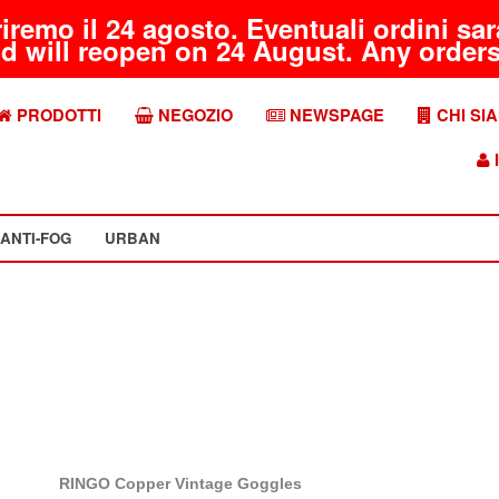
riremo il 24 agosto. Eventuali ordini s
d will reopen on 24 August. Any orders 
PRODOTTI
NEGOZIO
NEWSPAGE
CHI SI
I
ANTI-FOG
URBAN
RINGO Copper Vintage Goggles