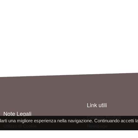
Link utili
Note Legali
Catalogo Prodotti
darti una migliore esperienza nella navigazione. Continuando accetti l
Utilizzo di Cookie
Newspage
Informativa sulla Privacy
Come contattarci