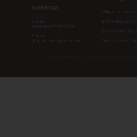
Assistenza
Utilizzo di Cookie
E-mail:
Informativa sulla 
assistenza@raleri.com
Condizioni d'uso d
E-mail:
progettazione@raleri.com
Dichiarazione Con
© Copyright 2008 Raleri s.r.l. - socio unico - SL Via Francesco de