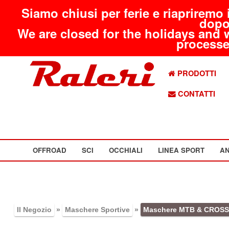
Siamo chiusi per ferie e riapriremo 
dopo
We are closed for the holidays and 
processed
PRODOTTI
CONTATTI
OFFROAD
SCI
OCCHIALI
LINEA SPORT
AN
Il Negozio
»
Maschere Sportive
»
Maschere MTB & CROSS