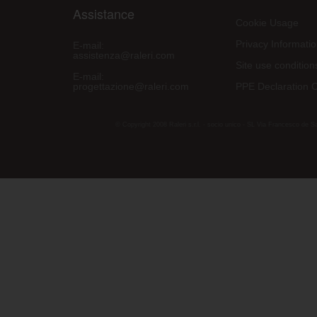
Assistance
Cookie Usage
Privacy Informati
E-mail:
assistenza@raleri.com
Site use condition
E-mail:
progettazione@raleri.com
PPE Declaration 
© Copyright 2008 Raleri s.r.l. - socio unico - SL Via Francesco de