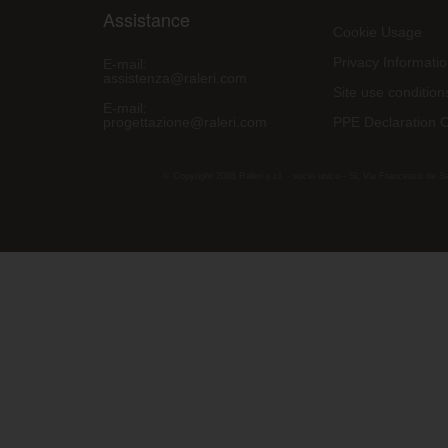
Assistance
Cookie Usage
Privacy Informati
E-mail:
assistenza@raleri.com
Site use condition
E-mail:
progettazione@raleri.com
PPE Declaration 
© Copyright 2008 Raleri s.r.l. - socio unico - SL Via Francesco de