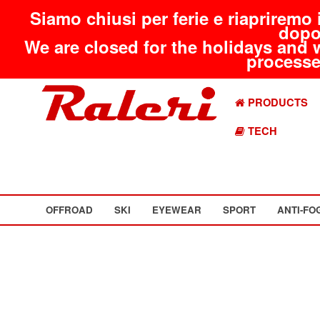
Siamo chiusi per ferie e riapriremo 
dopo
We are closed for the holidays and 
processed
PRODUCTS
TECH
OFFROAD
SKI
EYEWEAR
SPORT
ANTI-FO