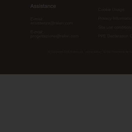
Assistance
Cookie Usage
Privacy Informati
E-mail:
assistenza@raleri.com
Site use condition
E-mail:
progettazione@raleri.com
PPE Declaration 
© Copyright 2008 Raleri s.r.l. - socio unico - SL Via Francesco de