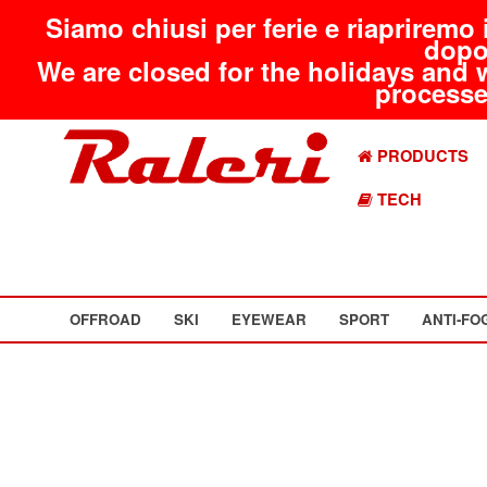
Siamo chiusi per ferie e riapriremo 
dopo
We are closed for the holidays and 
processed
PRODUCTS
TECH
OFFROAD
SKI
EYEWEAR
SPORT
ANTI-FO