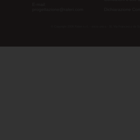
E-mail:
progettazione@raleri.com
Dichiarazione Con
© Copyright 2008 Raleri s.r.l. - socio unico - SL Via Francesco de