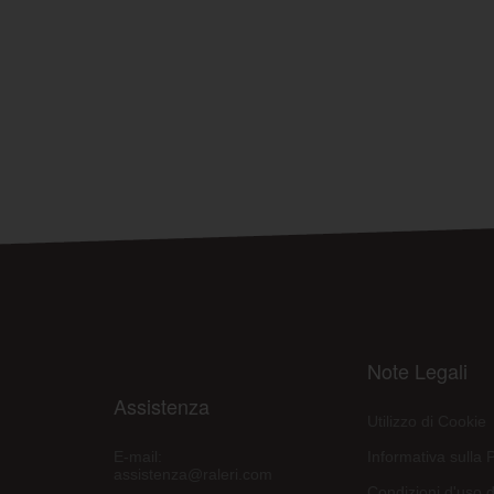
Note Legali
Assistenza
Utilizzo di Cookie
E-mail:
Informativa sulla 
assistenza@raleri.com
Condizioni d'uso d