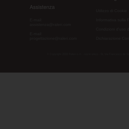
Assistenza
Utilizzo di Cookie
E-mail:
Informativa sulla 
assistenza@raleri.com
Condizioni d'uso d
E-mail:
progettazione@raleri.com
Dichiarazione Con
© Copyright 2008 Raleri s.r.l. - socio unico - SL Via Francesco de