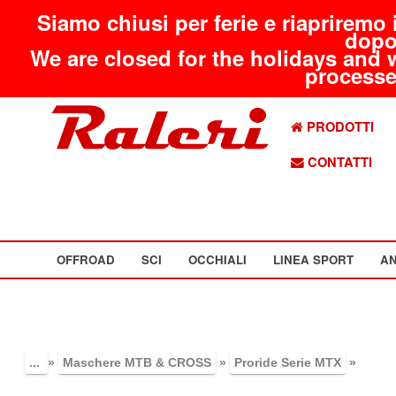
Siamo chiusi per ferie e riapriremo 
dopo
We are closed for the holidays and 
processed
PRODOTTI
CONTATTI
OFFROAD
SCI
OCCHIALI
LINEA SPORT
AN
...
»
Maschere MTB & CROSS
»
Proride Serie MTX
»