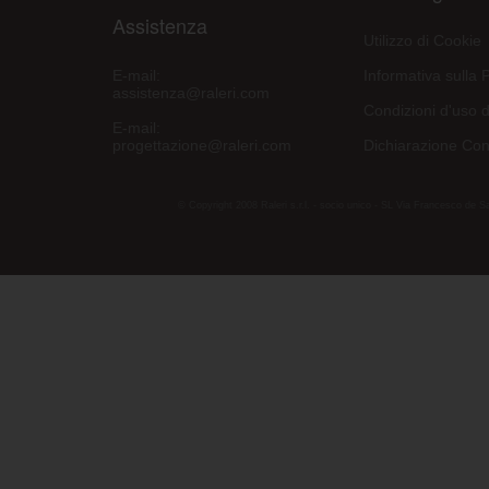
Assistenza
Utilizzo di Cookie
E-mail:
Informativa sulla 
assistenza@raleri.com
Condizioni d'uso d
E-mail:
progettazione@raleri.com
Dichiarazione Con
© Copyright 2008 Raleri s.r.l. - socio unico - SL Via Francesco de