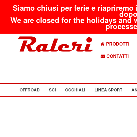
Siamo chiusi per ferie e riapriremo 
dopo
We are closed for the holidays and 
processed
PRODOTTI
CONTATTI
OFFROAD
SCI
OCCHIALI
LINEA SPORT
AN