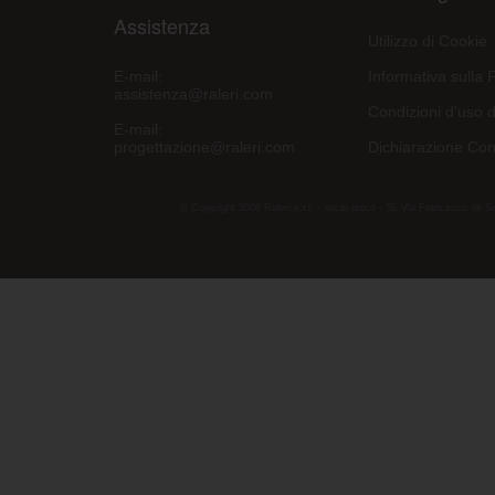
Assistenza
Utilizzo di Cookie
E-mail:
Informativa sulla 
assistenza@raleri.com
Condizioni d'uso d
E-mail:
progettazione@raleri.com
Dichiarazione Con
© Copyright 2008 Raleri s.r.l. - socio unico - SL Via Francesco de