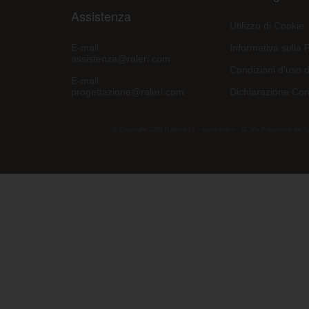
Assistenza
Utilizzo di Cookie
E-mail:
Informativa sulla 
assistenza@raleri.com
Condizioni d'uso d
E-mail:
progettazione@raleri.com
Dichiarazione Con
© Copyright 2008 Raleri s.r.l. - socio unico - SL Via Francesco de