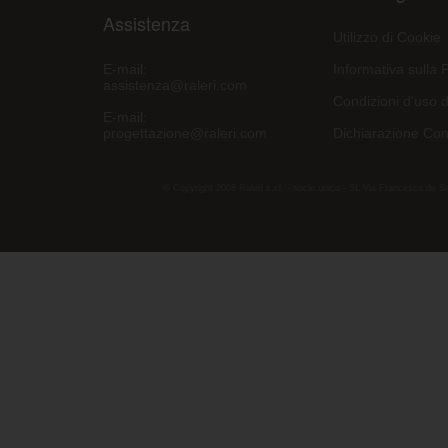
Assistenza
Utilizzo di Cookie
E-mail:
Informativa sulla 
assistenza@raleri.com
Condizioni d'uso d
E-mail:
progettazione@raleri.com
Dichiarazione Con
© Copyright 2008 Raleri s.r.l. - socio unico - SL Via Francesco de