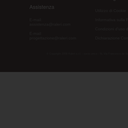
Assistenza
Utilizzo di Cookie
E-mail:
Informativa sulla 
assistenza@raleri.com
Condizioni d'uso d
E-mail:
progettazione@raleri.com
Dichiarazione Con
© Copyright 2008 Raleri s.r.l. - socio unico - SL Via Francesco de