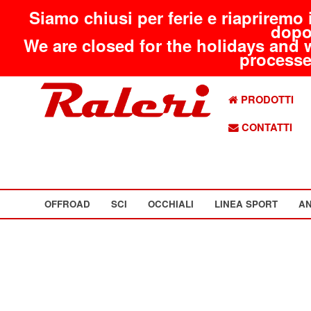
Siamo chiusi per ferie e riapriremo 
dopo
We are closed for the holidays and 
processed
PRODOTTI
CONTATTI
OFFROAD
SCI
OCCHIALI
LINEA SPORT
AN