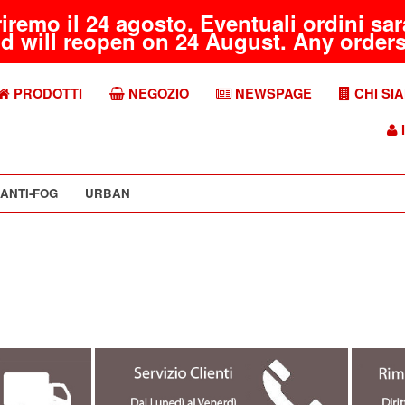
riremo il 24 agosto. Eventuali ordini s
d will reopen on 24 August. Any orders 
PRODOTTI
NEGOZIO
NEWSPAGE
CHI SI
I
ANTI-FOG
URBAN