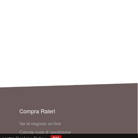
Compra Raleri
Vai al negozio on-line
Calcola costi di spedizione