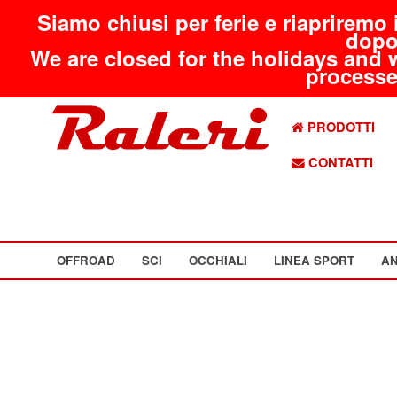
Siamo chiusi per ferie e riapriremo 
dopo
We are closed for the holidays and 
processed
PRODOTTI
CONTATTI
OFFROAD
SCI
OCCHIALI
LINEA SPORT
AN