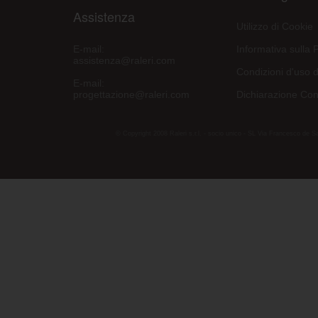
Assistenza
Utilizzo di Cookie
E-mail:
Informativa sulla 
assistenza@raleri.com
Condizioni d'uso d
E-mail:
progettazione@raleri.com
Dichiarazione Con
© Copyright 2008 Raleri s.r.l. - socio unico - SL Via Francesco de