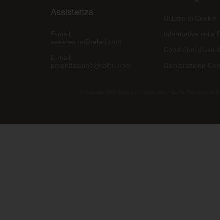
Assistenza
Utilizzo di Cookie
E-mail:
Informativa sulla 
assistenza@raleri.com
Condizioni d'uso d
E-mail:
progettazione@raleri.com
Dichiarazione Con
© Copyright 2008 Raleri s.r.l. - socio unico - SL Via Francesco de