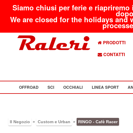
Siamo chiusi per ferie e riapriremo 
dopo
We are closed for the holidays and 
processed
PRODOTTI
CONTATTI
OFFROAD
SCI
OCCHIALI
LINEA SPORT
AN
Il Negozio
»
Custom e Urban
»
RINGO - Cafè Racer