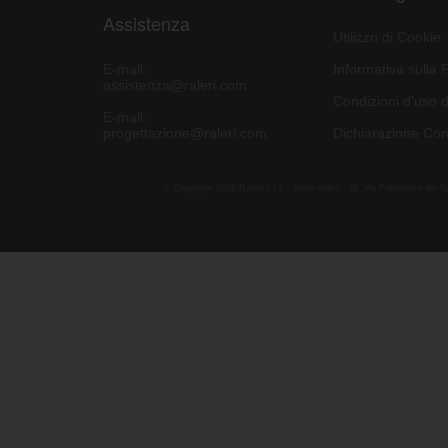
Assistenza
Utilizzo di Cookie
E-mail:
Informativa sulla 
assistenza@raleri.com
Condizioni d'uso d
E-mail:
progettazione@raleri.com
Dichiarazione Con
© Copyright 2008 Raleri s.r.l. - socio unico - SL Via Francesco de