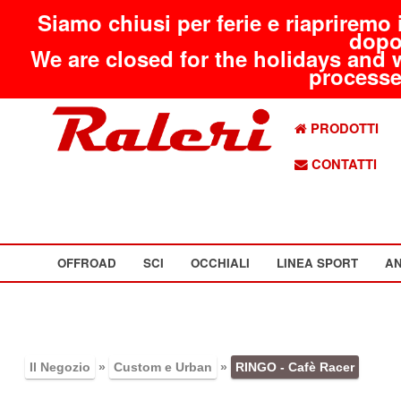
Siamo chiusi per ferie e riapriremo 
dopo
We are closed for the holidays and 
processed
PRODOTTI
CONTATTI
OFFROAD
SCI
OCCHIALI
LINEA SPORT
AN
Il Negozio
»
Custom e Urban
»
RINGO - Cafè Racer