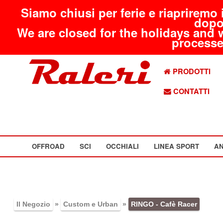
Siamo chiusi per ferie e riapriremo 
dopo
We are closed for the holidays and 
processed
PRODOTTI
CONTATTI
OFFROAD
SCI
OCCHIALI
LINEA SPORT
AN
Il Negozio
»
Custom e Urban
»
RINGO - Cafè Racer