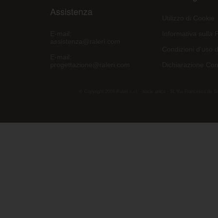
Assistenza
Utilizzo di Cookie
E-mail:
Informativa sulla 
assistenza@raleri.com
Condizioni d'uso d
E-mail:
progettazione@raleri.com
Dichiarazione Con
© Copyright 2008 Raleri s.r.l. - socio unico - SL Via Francesco de