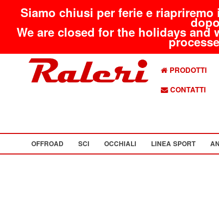
Siamo chiusi per ferie e riapriremo 
dopo
We are closed for the holidays and 
processed
PRODOTTI
CONTATTI
OFFROAD
SCI
OCCHIALI
LINEA SPORT
AN