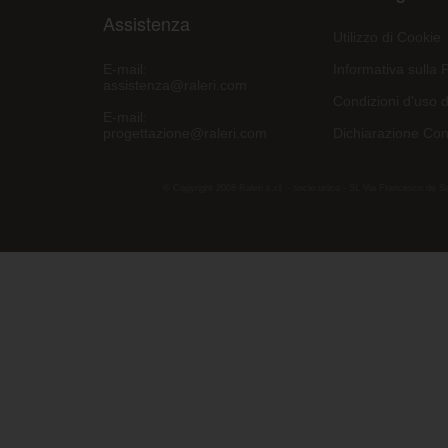
Assistenza
Utilizzo di Cookie
E-mail:
Informativa sulla 
assistenza@raleri.com
Condizioni d'uso d
E-mail:
progettazione@raleri.com
Dichiarazione Con
© Copyright 2008 Raleri s.r.l. - socio unico - SL Via Francesco de