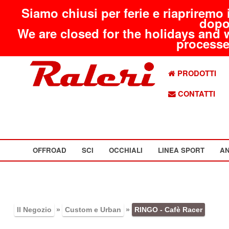
Siamo chiusi per ferie e riapriremo 
dopo
We are closed for the holidays and 
processed
PRODOTTI
CONTATTI
OFFROAD
SCI
OCCHIALI
LINEA SPORT
AN
Il Negozio
»
Custom e Urban
»
RINGO - Cafè Racer