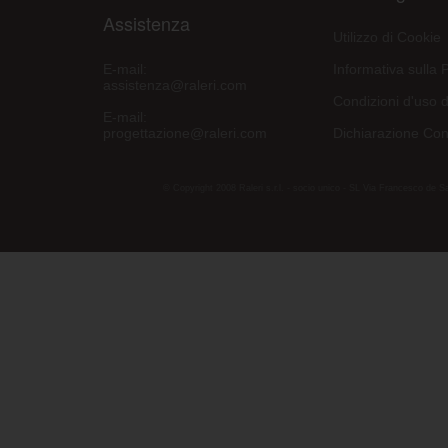
Assistenza
Utilizzo di Cookie
E-mail:
Informativa sulla 
assistenza@raleri.com
Condizioni d'uso d
E-mail:
progettazione@raleri.com
Dichiarazione Con
© Copyright 2008 Raleri s.r.l. - socio unico - SL Via Francesco de