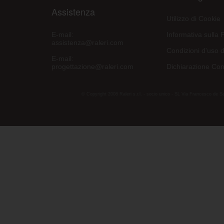
Assistenza
Utilizzo di Cookie
E-mail:
Informativa sulla 
assistenza@raleri.com
Condizioni d'uso d
E-mail:
progettazione@raleri.com
Dichiarazione Con
© Copyright 2008 Raleri s.r.l. - socio unico - SL Via Francesco de