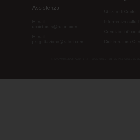
Assistenza
Utilizzo di Cookie
E-mail:
Informativa sulla 
assistenza@raleri.com
Condizioni d'uso d
E-mail:
progettazione@raleri.com
Dichiarazione Con
© Copyright 2008 Raleri s.r.l. - socio unico - SL Via Francesco de