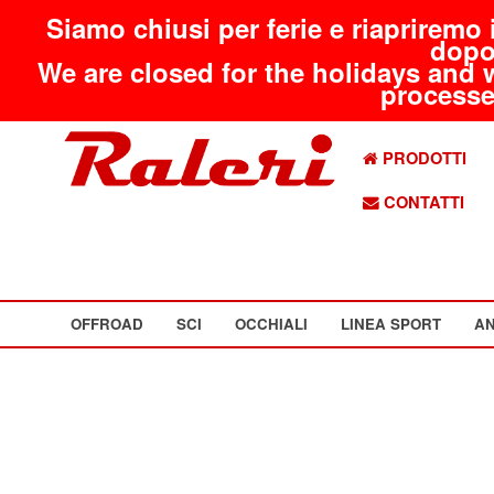
Siamo chiusi per ferie e riapriremo 
dopo
We are closed for the holidays and 
processed
PRODOTTI
CONTATTI
OFFROAD
SCI
OCCHIALI
LINEA SPORT
AN