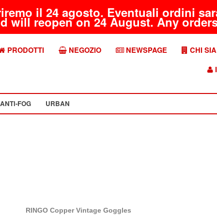
riremo il 24 agosto. Eventuali ordini s
d will reopen on 24 August. Any orders 
PRODOTTI
NEGOZIO
NEWSPAGE
CHI SI
I
ANTI-FOG
URBAN
RINGO Copper Vintage Goggles