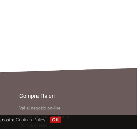
Compra Raleri
Vai al negozio on-line
Calcola costi di spedizione
a nostra
Cookies Policy
.
OK
Politica di reso
E-mail: ordini@raleri.com