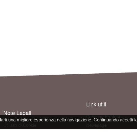
Link utili
Note Legali
Catalogo Prodotti
darti una migliore esperienza nella navigazione. Continuando accetti l
Utilizzo di Cookie
Newspage
Informativa sulla Privacy
Come contattarci