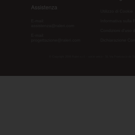
Assistenza
Utilizzo di Cookie
E-mail:
Informativa sulla 
assistenza@raleri.com
Condizioni d'uso d
E-mail:
progettazione@raleri.com
Dichiarazione Con
© Copyright 2008 Raleri s.r.l. - socio unico - SL Via Francesco de