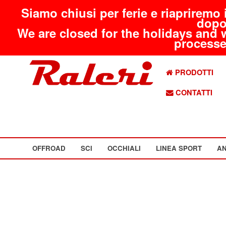
Siamo chiusi per ferie e riapriremo 
dopo
We are closed for the holidays and 
processed
PRODOTTI
CONTATTI
OFFROAD
SCI
OCCHIALI
LINEA SPORT
AN