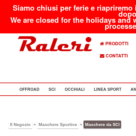
Siamo chiusi per ferie e riapriremo 
dopo
We are closed for the holidays and 
processed
PRODOTTI
CONTATTI
OFFROAD
SCI
OCCHIALI
LINEA SPORT
AN
Il Negozio
»
Maschere Sportive
»
Maschere da SCI