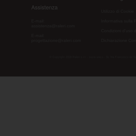
Assistenza
Utilizzo di Cookie
E-mail:
Informativa sulla 
assistenza@raleri.com
Condizioni d'uso d
E-mail:
progettazione@raleri.com
Dichiarazione Con
© Copyright 2008 Raleri s.r.l. - socio unico - SL Via Francesco de