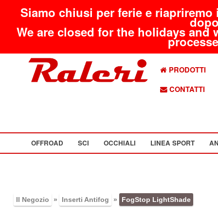
Siamo chiusi per ferie e riapriremo 
dopo
We are closed for the holidays and 
processed
PRODOTTI
CONTATTI
OFFROAD
SCI
OCCHIALI
LINEA SPORT
AN
Il Negozio
»
Inserti Antifog
»
FogStop LightShade