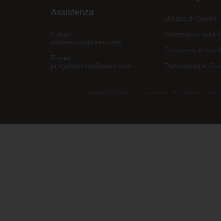
Assistenza
Utilizzo di Cookie
E-mail:
Informativa sulla 
assistenza@raleri.com
Condizioni d'uso d
E-mail:
progettazione@raleri.com
Dichiarazione Con
© Copyright 2008 Raleri s.r.l. - socio unico - SL Via Francesco de