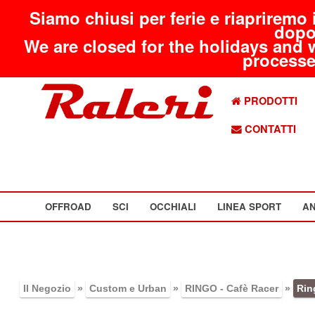
Siamo chiusi per ferie e riapriremo 
dopo
We are closed for the holidays and 
processed
PRODOTTI
CONTATTI
OFFROAD
SCI
OCCHIALI
LINEA SPORT
AN
Il Negozio
»
Custom e Urban
»
RINGO - Cafè Racer
»
Rin