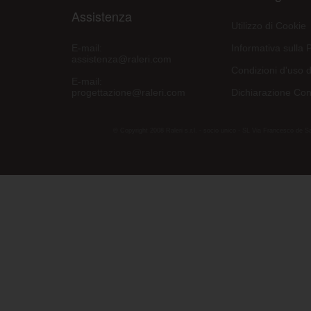
Assistenza
Utilizzo di Cookie
E-mail:
Informativa sulla 
assistenza@raleri.com
Condizioni d'uso d
E-mail:
progettazione@raleri.com
Dichiarazione Con
© Copyright 2008 Raleri s.r.l. - socio unico - SL Via Francesco de