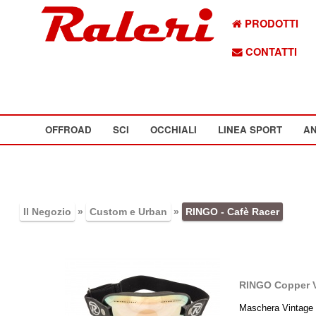
PRODOTTI
CONTATTI
OFFROAD
SCI
OCCHIALI
LINEA SPORT
AN
Il Negozio
»
Custom e Urban
»
RINGO - Cafè Racer
RINGO Copper V
Maschera Vintage 