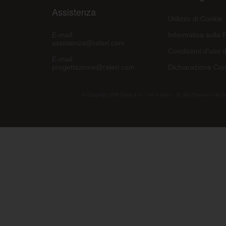
Assistenza
Utilizzo di Cookie
E-mail:
Informativa sulla 
assistenza@raleri.com
Condizioni d'uso d
E-mail:
progettazione@raleri.com
Dichiarazione Con
© Copyright 2008 Raleri s.r.l. - socio unico - SL Via Francesco de