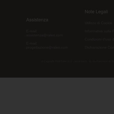
Note Legali
Assistenza
Utilizzo di Cookie
E-mail:
Informativa sulla 
assistenza@raleri.com
Condizioni d'uso d
E-mail:
progettazione@raleri.com
Dichiarazione Con
© Copyright 2008 Raleri s.r.l. - socio unico - SL Via Francesco de