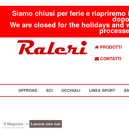
Siamo chiusi per ferie e riapriremo 
dopo
We are closed for the holidays and 
processed
PRODOTTI
CONTATTI
OFFROAD
SCI
OCCHIALI
LINEA SPORT
AN
Il Negozio
»
Lavora con noi