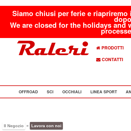
Siamo chiusi per ferie e riapriremo 
dopo
We are closed for the holidays and 
processed
PRODOTTI
CONTATTI
OFFROAD
SCI
OCCHIALI
LINEA SPORT
AN
Il Negozio
»
Lavora con noi