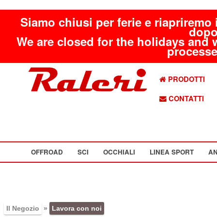
Siamo chiusi per ferie e riapriremo 
dopo
We are closed for the holidays and 
processed
PRODOTTI
CONTATTI
OFFROAD
SCI
OCCHIALI
LINEA SPORT
AN
Il Negozio
»
Lavora con noi