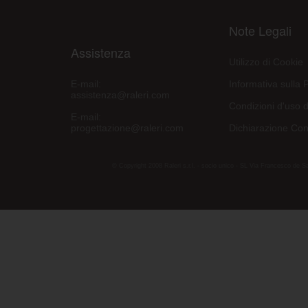
Note Legali
Assistenza
Utilizzo di Cookie
E-mail:
Informativa sulla 
assistenza@raleri.com
Condizioni d'uso d
E-mail:
progettazione@raleri.com
Dichiarazione Con
© Copyright 2008 Raleri s.r.l. - socio unico - SL Via Francesco de